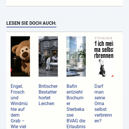
LESEN SIE DOCH AUCH:
Engel,
Britischer
Bafin
Darf
Frosch
Bestatter
entzieht
man
und
hortet
Bochum
seine
Windmü
Leichen
er
Oma
hle auf
Sterbeka
selbst
dem
sse
verbrenn
Grab –
BVAG die
en?
Wie viel
Erlaubnis