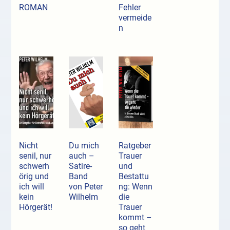
ROMAN
Fehler
vermeide
n
Nicht
Du mich
Ratgeber
senil, nur
auch –
Trauer
schwerh
Satire-
und
örig und
Band
Bestattu
ich will
von Peter
ng: Wenn
kein
Wilhelm
die
Hörgerät!
Trauer
kommt –
so geht