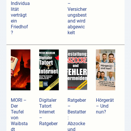
Individua
–
lität
Versicher
verträgt
ungsbest
ein
and wird
Friedhof
abgewic
?
kelt
MORI –
Digitaler
Ratgeber
Hörgerät
Der
Tatort
–
– Und
Teufel
Internet
Bestatter
nun?
von
–
:
Waibsta
Ratgeber
Abzocke
dt
und