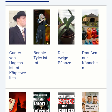
Gunter
Bonnie
Die
Draußen
von
Tyler ist
ewige
nur
Hagens
tot
Pflanze
Kännche
ist tot –
n
Körperwe
lten