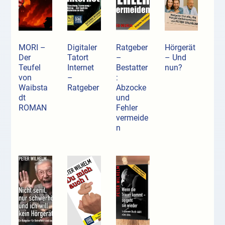
MORI –
Digitaler
Ratgeber
Hörgerät
Der
Tatort
–
– Und
Teufel
Internet
Bestatter
nun?
von
–
:
Waibsta
Ratgeber
Abzocke
dt
und
ROMAN
Fehler
vermeide
n