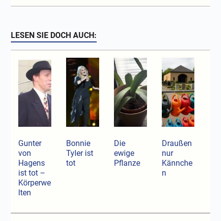
LESEN SIE DOCH AUCH:
Gunter
Bonnie
Die
Draußen
von
Tyler ist
ewige
nur
Hagens
tot
Pflanze
Kännche
ist tot –
n
Körperwe
lten