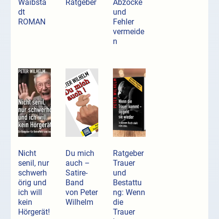
Waibsta
Ratgeber
Abzocke
dt
und
ROMAN
Fehler
vermeide
n
Nicht
Du mich
Ratgeber
senil, nur
auch –
Trauer
schwerh
Satire-
und
örig und
Band
Bestattu
ich will
von Peter
ng: Wenn
kein
Wilhelm
die
Hörgerät!
Trauer