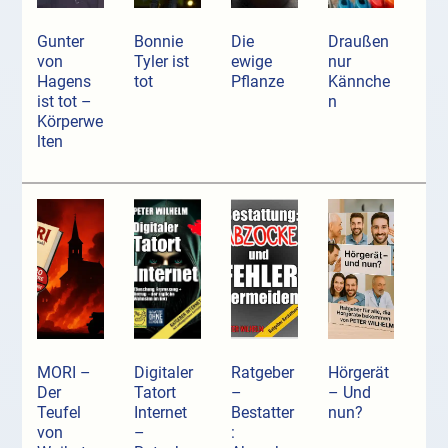
Gunter
Bonnie
Die
Draußen
von
Tyler ist
ewige
nur
Hagens
tot
Pflanze
Kännche
ist tot –
n
Körperwe
lten
MORI –
Digitaler
Ratgeber
Hörgerät
Der
Tatort
–
– Und
Teufel
Internet
Bestatter
nun?
von
–
: