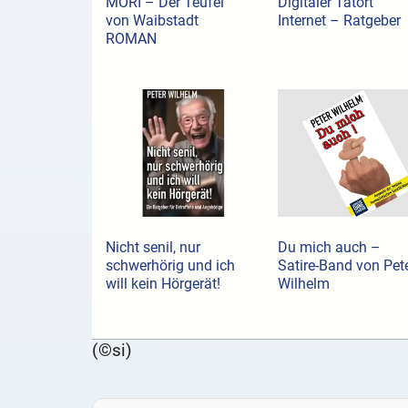
MORI – Der Teufel
Digitaler Tatort
von Waibstadt
Internet – Ratgeber
ROMAN
Nicht senil, nur
Du mich auch –
schwerhörig und ich
Satire-Band von Pet
will kein Hörgerät!
Wilhelm
(©si)