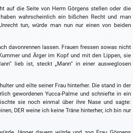
t auf die Seite von Herrn Görgens stellen oder die
 haben wahrscheinlich ein bißchen Recht und man
Unrecht tun, würde man nun nur einen von beiden
fach davonrennen lassen. Frauen fressen sowas nicht
 Kummer und Ärger im Kopf und mit den Lippen, sie
ann“ lieb ist, steckt „Mann“ in einer ausweglosen
ulter und eilte seiner Frau hinterher. Die stand in der
rlich gewordenen Yucca-Palme und schniefte in ein
ischte sie noch einmal über ihre Nase und sagte:
inen, DER weine ich keine Träne hinterher, ich bin nur
ürde, länger dauern würde und zog Frau Görgens