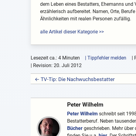
dem Leben eines Bestatters, Ehemanns und V
erzählerisch aufbereitet. Namen, Orte, Berufe
Ähnlichkeiten mit realen Personen zufällig.
alle Artikel dieser Kategorie >>
Lesezeit ca.: 4 Minuten
| Tippfehler melden
|
| Revision:
20. Juli 2012
← TV-Tip: Die Nachwuchsbestatter
Peter Wilhelm
Peter Wilhelm
schreibt seit 1998
Bestatterberuf. Neben tausenden
Bücher
geschrieben. Mehr über d
finden Sie u.a.
hier
. Der Schrifts