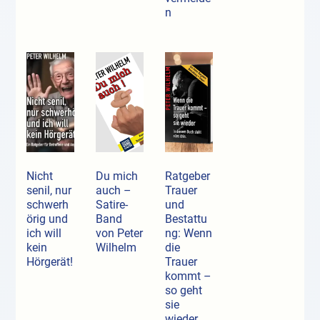
n
Nicht
Du mich
Ratgeber
senil, nur
auch –
Trauer
schwerh
Satire-
und
örig und
Band
Bestattu
ich will
von Peter
ng: Wenn
kein
Wilhelm
die
Hörgerät!
Trauer
kommt –
so geht
sie
wieder