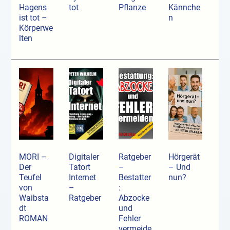
Hagens
tot
Pflanze
Kännche
ist tot –
n
Körperwe
lten
MORI –
Digitaler
Ratgeber
Hörgerät
Der
Tatort
–
– Und
Teufel
Internet
Bestatter
nun?
von
–
:
Waibsta
Ratgeber
Abzocke
dt
und
ROMAN
Fehler
vermeide