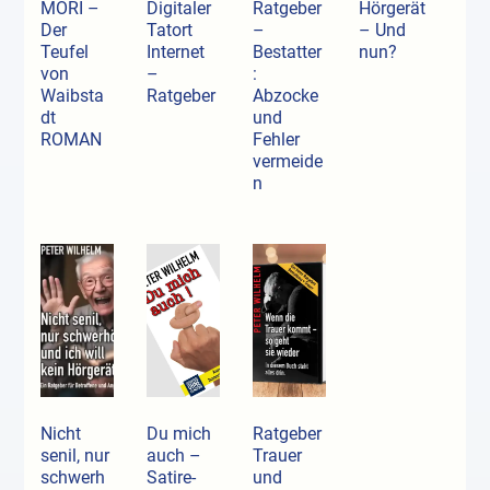
MORI –
Digitaler
Ratgeber
Hörgerät
Der
Tatort
–
– Und
Teufel
Internet
Bestatter
nun?
von
–
:
Waibsta
Ratgeber
Abzocke
dt
und
ROMAN
Fehler
vermeide
n
Nicht
Du mich
Ratgeber
senil, nur
auch –
Trauer
schwerh
Satire-
und