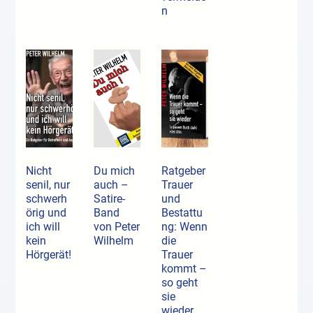
n
Nicht
Du mich
Ratgeber
senil, nur
auch –
Trauer
schwerh
Satire-
und
örig und
Band
Bestattu
ich will
von Peter
ng: Wenn
kein
Wilhelm
die
Hörgerät!
Trauer
kommt –
so geht
sie
wieder