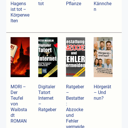
Hagens
tot
Pflanze
Kännche
ist tot –
n
Körperwe
lten
MORI –
Digitaler
Ratgeber
Hörgerät
Der
Tatort
–
– Und
Teufel
Internet
Bestatter
nun?
von
–
:
Waibsta
Ratgeber
Abzocke
dt
und
ROMAN
Fehler
vermeide