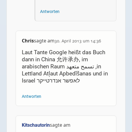
Antworten
Chris
sagte am
30. April 2013 um 14:36
Laut Tante Google heißt das Buch
dann in China 允许承办, im
arabischen Raum تسمح متعهد ,in
Lettland Atļaut Apbedīšanas und in
Israel לאפשר אנדרטייקר
Antworten
sagte am
Kitschautorin