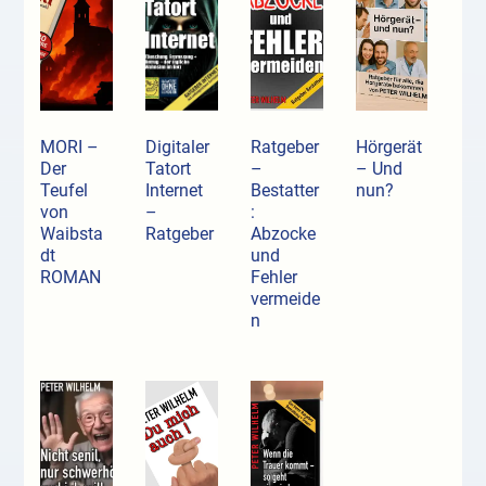
MORI –
Digitaler
Ratgeber
Hörgerät
Der
Tatort
–
– Und
Teufel
Internet
Bestatter
nun?
von
–
:
Waibsta
Ratgeber
Abzocke
dt
und
ROMAN
Fehler
vermeide
n