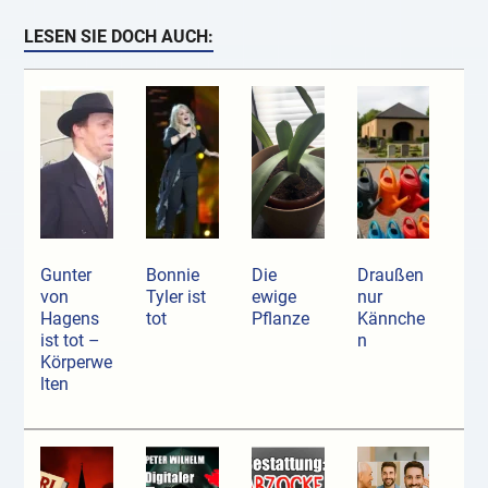
LESEN SIE DOCH AUCH:
Gunter
Bonnie
Die
Draußen
von
Tyler ist
ewige
nur
Hagens
tot
Pflanze
Kännche
ist tot –
n
Körperwe
lten