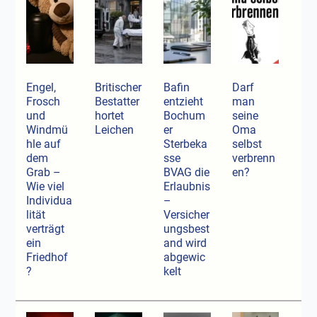
Engel,
Britischer
Bafin
Darf
Frosch
Bestatter
entzieht
man
und
hortet
Bochum
seine
Windmü
Leichen
er
Oma
hle auf
Sterbeka
selbst
dem
sse
verbrenn
Grab –
BVAG die
en?
Wie viel
Erlaubnis
Individua
–
lität
Versicher
verträgt
ungsbest
ein
and wird
Friedhof
abgewic
?
kelt