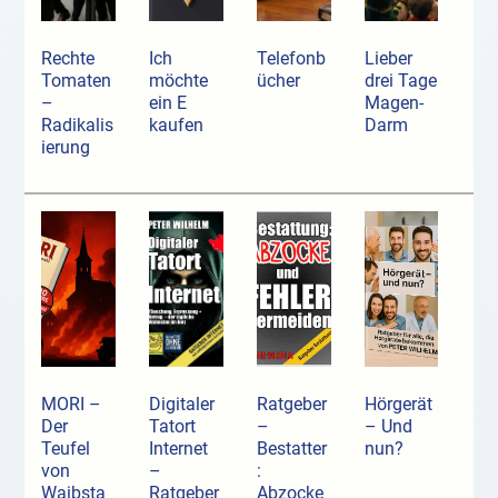
Rechte
Ich
Telefonb
Lieber
Tomaten
möchte
ücher
drei Tage
–
ein E
Magen-
Radikalis
kaufen
Darm
ierung
MORI –
Digitaler
Ratgeber
Hörgerät
Der
Tatort
–
– Und
Teufel
Internet
Bestatter
nun?
von
–
:
Waibsta
Ratgeber
Abzocke