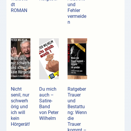
dt
und
ROMAN
Fehler
vermeide
n
Nicht
Du mich
Ratgeber
senil, nur
auch –
Trauer
schwerh
Satire-
und
örig und
Band
Bestattu
ich will
von Peter
ng: Wenn
kein
Wilhelm
die
Hörgerät!
Trauer
kommt –