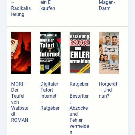
–
ein E
Magen-
Radikalis
kaufen
Darm
ierung
MORI –
Digitaler
Ratgeber
Hörgerät
Der
Tatort
–
– Und
Teufel
Internet
Bestatter
nun?
von
–
:
Waibsta
Ratgeber
Abzocke
dt
und
ROMAN
Fehler
vermeide
n