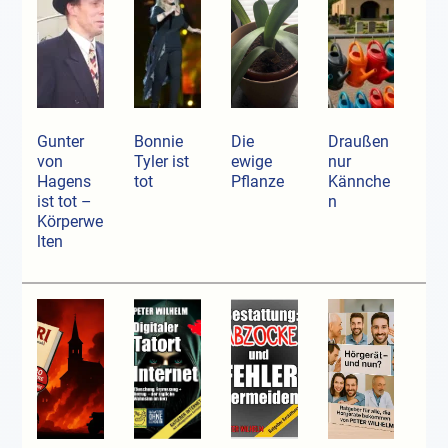
Gunter
Bonnie
Die
Draußen
von
Tyler ist
ewige
nur
Hagens
tot
Pflanze
Kännche
ist tot –
n
Körperwe
lten