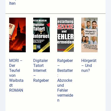
lten
MORI –
Digitaler
Ratgeber
Hörgerät
Der
Tatort
–
– Und
Teufel
Internet
Bestatter
nun?
von
–
:
Waibsta
Ratgeber
Abzocke
dt
und
ROMAN
Fehler
vermeide
n