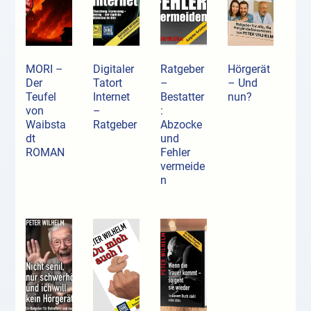
MORI –
Digitaler
Ratgeber
Hörgerät
Der
Tatort
–
– Und
Teufel
Internet
Bestatter
nun?
von
–
:
Waibsta
Ratgeber
Abzocke
dt
und
ROMAN
Fehler
vermeide
n