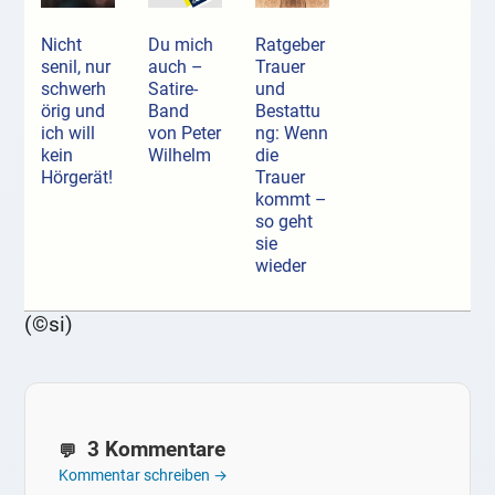
Nicht
Du mich
Ratgeber
senil, nur
auch –
Trauer
schwerh
Satire-
und
örig und
Band
Bestattu
ich will
von Peter
ng: Wenn
kein
Wilhelm
die
Hörgerät!
Trauer
kommt –
so geht
sie
wieder
(©si)
3 Kommentare
Kommentar schreiben →