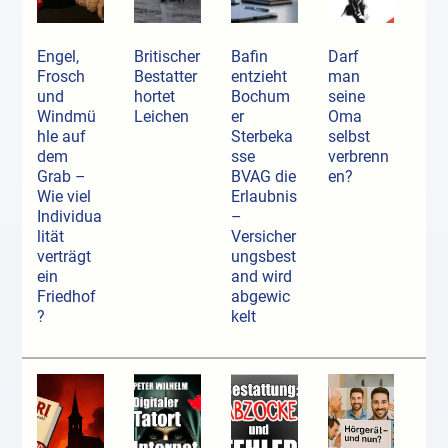
Engel,
Britischer
Bafin
Darf
Frosch
Bestatter
entzieht
man
und
hortet
Bochum
seine
Windmü
Leichen
er
Oma
hle auf
Sterbeka
selbst
dem
sse
verbrenn
Grab –
BVAG die
en?
Wie viel
Erlaubnis
Individua
–
lität
Versicher
verträgt
ungsbest
ein
and wird
Friedhof
abgewic
?
kelt