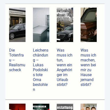
Die
Leichens
Was
Was
Totenfra
chändun
muss ich
muss ich
u –
g –
tun,
machen,
Realismu
Lukas
wenn ein
wenn bei
scheck
Podolski
Angehöri
mir zu
s tote
ger im
Hause
Oma
Urlaub
jemand
bestohle
stirbt?
stirbt?
n