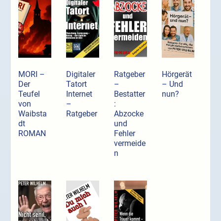
MORI –
Digitaler
Ratgeber
Hörgerät
Der
Tatort
–
– Und
Teufel
Internet
Bestatter
nun?
von
–
:
Waibsta
Ratgeber
Abzocke
dt
und
ROMAN
Fehler
vermeide
n