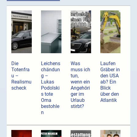
Die
Leichens
Was
Laufen
Totenfra
chändun
muss ich
Gräber in
u –
g –
tun,
den USA
Realismu
Lukas
wenn ein
ab? Ein
scheck
Podolski
Angehöri
Blick
s tote
ger im
über den
Oma
Urlaub
Atlantik
bestohle
stirbt?
n