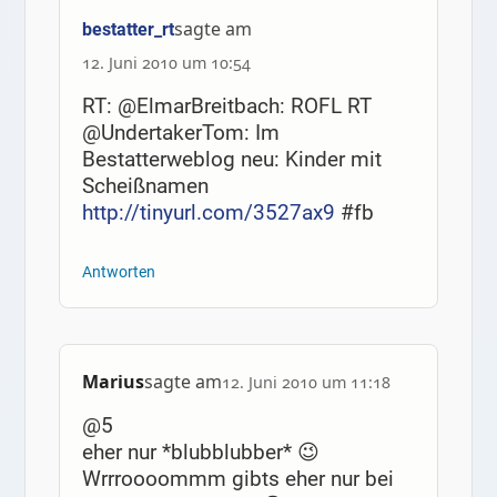
sagte am
bestatter_rt
12. Juni 2010 um 10:54
RT: @ElmarBreitbach: ROFL RT
@UndertakerTom: Im
Bestatterweblog neu: Kinder mit
Scheißnamen
http://tinyurl.com/3527ax9
#fb
Antworten
Marius
sagte am
12. Juni 2010 um 11:18
@5
eher nur *blubblubber* 😉
Wrrroooommm gibts eher nur bei