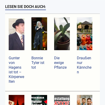
LESEN SIE DOCH AUCH:
Gunter
Bonnie
Die
Draußen
von
Tyler ist
ewige
nur
Hagens
tot
Pflanze
Kännche
ist tot –
n
Körperwe
lten