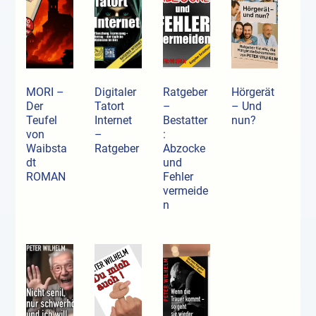
MORI –
Digitaler
Ratgeber
Hörgerät
Der
Tatort
–
– Und
Teufel
Internet
Bestatter
nun?
von
–
:
Waibsta
Ratgeber
Abzocke
dt
und
ROMAN
Fehler
vermeide
n