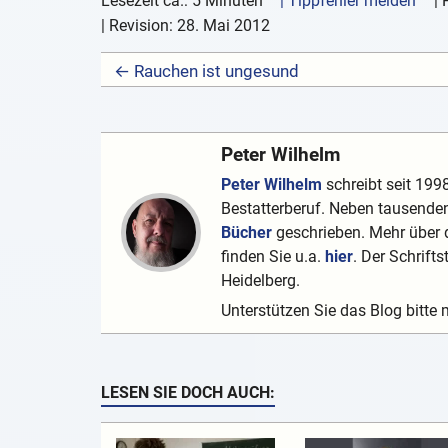
Lesezeit ca.: 5 Minuten
| Tippfehler melden
|
| Revision:
28. Mai 2012
← Rauchen ist ungesund
Peter Wilhelm
Peter Wilhelm
schreibt seit 1998
Bestatterberuf. Neben tausenden
Bücher
geschrieben. Mehr über d
finden Sie u.a.
hier
. Der Schrifts
Heidelberg.
Unterstützen Sie das Blog bitte 
LESEN SIE DOCH AUCH: