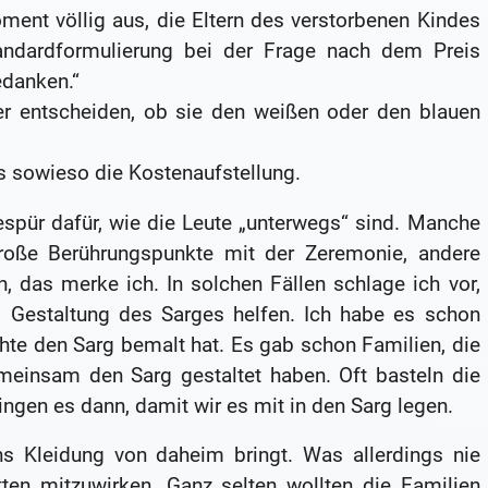
nt völlig aus, die Eltern des verstorbenen Kindes
ndardformulierung bei der Frage nach dem Preis
edanken.“
ber entscheiden, ob sie den weißen oder den blauen
 sowieso die Kostenaufstellung.
pür dafür, wie die Leute „unterwegs“ sind. Manche
roße Berührungspunkte mit der Zeremonie, andere
 das merke ich. In solchen Fällen schlage ich vor,
d Gestaltung des Sarges helfen. Ich habe es schon
hte den Sarg bemalt hat. Es gab schon Familien, die
meinsam den Sarg gestaltet haben. Oft basteln die
gen es dann, damit wir es mit in den Sarg legen.
 Kleidung von daheim bringt. Was allerdings nie
ten mitzuwirken. Ganz selten wollten die Familien