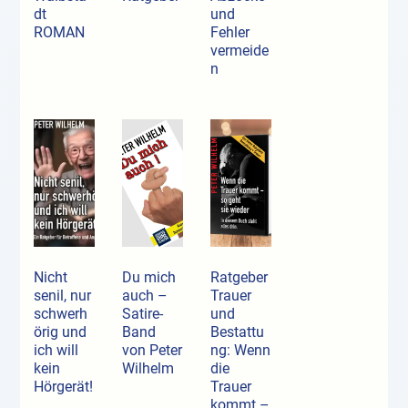
dt
und
ROMAN
Fehler
vermeide
n
Nicht
Du mich
Ratgeber
senil, nur
auch –
Trauer
schwerh
Satire-
und
örig und
Band
Bestattu
ich will
von Peter
ng: Wenn
kein
Wilhelm
die
Hörgerät!
Trauer
kommt –