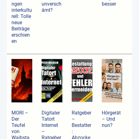
ngen
unversch
besser
interkultu
ämt?
rell: Tolle
neue
Beiträge
erschien
en
MORI –
Digitaler
Ratgeber
Hörgerät
Der
Tatort
–
– Und
Teufel
Internet
Bestatter
nun?
von
–
:
Waibsta
Ratgeber
Abzocke