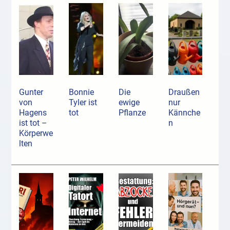
Gunter
Bonnie
Die
Draußen
von
Tyler ist
ewige
nur
Hagens
tot
Pflanze
Kännche
ist tot –
n
Körperwe
lten