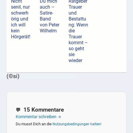
Nicht
Du mich
Ratgeber
senil, nur
auch –
Trauer
schwerh
Satire-
und
örig und
Band
Bestattu
ich will
von Peter
ng: Wenn
kein
Wilhelm
die
Hörgerät!
Trauer
kommt –
so geht
sie
wieder
(©si)
15 Kommentare
Kommentar schreiben →
Du musst Dich an die
Nutzungsbedingungen halten!