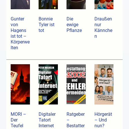
Gunter
Bonnie
Die
Draußen
von
Tyler ist
ewige
nur
Hagens
tot
Pflanze
Kännche
ist tot –
n
Körperwe
lten
MORI –
Digitaler
Ratgeber
Hörgerät
Der
Tatort
–
– Und
Teufel
Internet
Bestatter
nun?