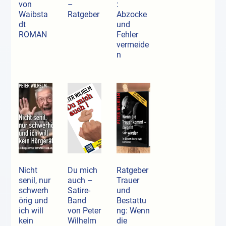
von
–
:
Waibsta
Ratgeber
Abzocke
dt
und
ROMAN
Fehler
vermeide
n
Nicht
Du mich
Ratgeber
senil, nur
auch –
Trauer
schwerh
Satire-
und
örig und
Band
Bestattu
ich will
von Peter
ng: Wenn
kein
Wilhelm
die