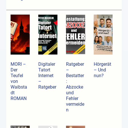
MORI –
Digitaler
Ratgeber
Hörgerät
Der
Tatort
–
– Und
Teufel
Internet
Bestatter
nun?
von
–
:
Waibsta
Ratgeber
Abzocke
dt
und
ROMAN
Fehler
vermeide
n