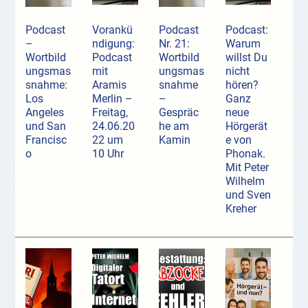
Podcast
Vorankü
Podcast
Podcast:
–
ndigung:
Nr. 21:
Warum
Wortbild
Podcast
Wortbild
willst Du
ungsmas
mit
ungsmas
nicht
snahme:
Aramis
snahme
hören?
Los
Merlin –
–
Ganz
Angeles
Freitag,
Gespräc
neue
und San
24.06.20
he am
Hörgerät
Francisc
22 um
Kamin
e von
o
10 Uhr
Phonak.
Mit Peter
Wilhelm
und Sven
Kreher