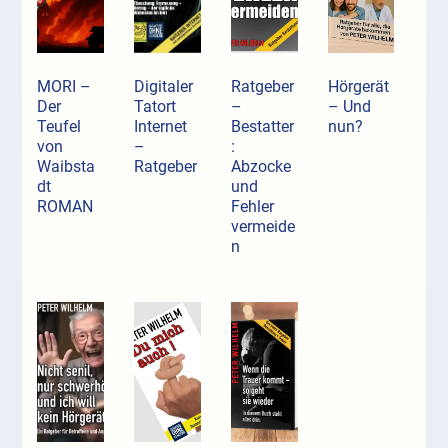
MORI –
Digitaler
Ratgeber
Hörgerät
Der
Tatort
–
– Und
Teufel
Internet
Bestatter
nun?
von
–
:
Waibsta
Ratgeber
Abzocke
dt
und
ROMAN
Fehler
vermeide
n