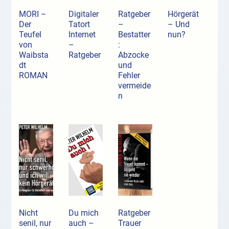
MORI –
Digitaler
Ratgeber
Hörgerät
Der
Tatort
–
– Und
Teufel
Internet
Bestatter
nun?
von
–
:
Waibsta
Ratgeber
Abzocke
dt
und
ROMAN
Fehler
vermeide
n
Nicht
Du mich
Ratgeber
senil, nur
auch –
Trauer