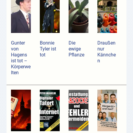
Gunter
Bonnie
Die
Draußen
von
Tyler ist
ewige
nur
Hagens
tot
Pflanze
Kännche
ist tot –
n
Körperwe
lten