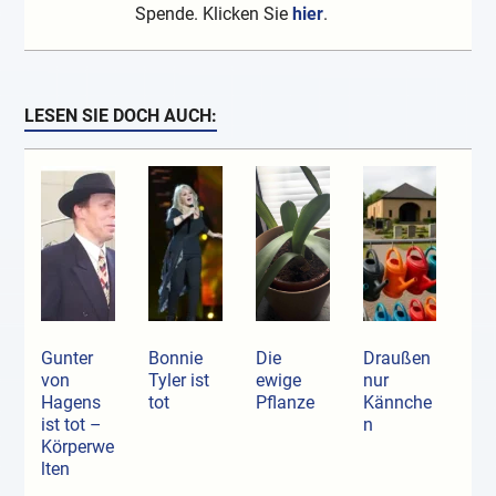
Spende. Klicken Sie
hier
.
LESEN SIE DOCH AUCH:
Gunter
Bonnie
Die
Draußen
von
Tyler ist
ewige
nur
Hagens
tot
Pflanze
Kännche
ist tot –
n
Körperwe
lten