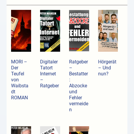
MORI –
Digitaler
Ratgeber
Hörgerät
Der
Tatort
–
– Und
Teufel
Internet
Bestatter
nun?
von
–
:
Waibsta
Ratgeber
Abzocke
dt
und
ROMAN
Fehler
vermeide
n