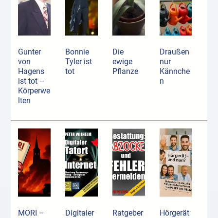
Gunter
Bonnie
Die
Draußen
von
Tyler ist
ewige
nur
Hagens
tot
Pflanze
Kännche
ist tot –
n
Körperwe
lten
MORI –
Digitaler
Ratgeber
Hörgerät