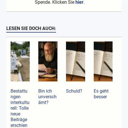
Spende. Klicken Sie
hier
.
LESEN SIE DOCH AUCH:
Bestattu
Bin ich
Schuld?
Es geht
ngen
unversch
besser
interkultu
ämt?
rell: Tolle
neue
Beiträge
erschien