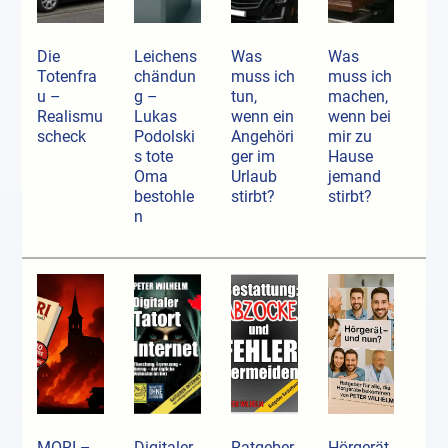
Die
Leichens
Was
Was
Totenfra
chändun
muss ich
muss ich
u –
g –
tun,
machen,
Realismu
Lukas
wenn ein
wenn bei
scheck
Podolski
Angehöri
mir zu
s tote
ger im
Hause
Oma
Urlaub
jemand
bestohle
stirbt?
stirbt?
n
MORI –
Digitaler
Ratgeber
Hörgerät