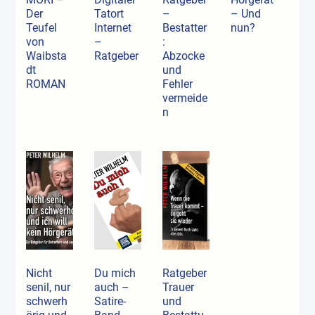
Der
Tatort
–
– Und
Teufel
Internet
Bestatter
nun?
von
–
:
Waibsta
Ratgeber
Abzocke
dt
und
ROMAN
Fehler
vermeide
n
Nicht
Du mich
Ratgeber
senil, nur
auch –
Trauer
schwerh
Satire-
und