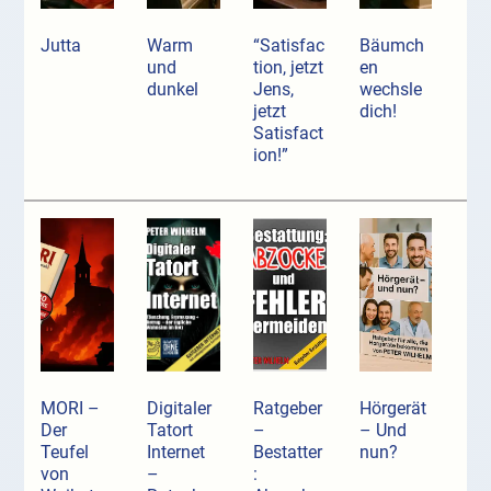
Jutta
Warm
“Satisfac
Bäumch
und
tion, jetzt
en
dunkel
Jens,
wechsle
jetzt
dich!
Satisfact
ion!”
MORI –
Digitaler
Ratgeber
Hörgerät
Der
Tatort
–
– Und
Teufel
Internet
Bestatter
nun?
von
–
: