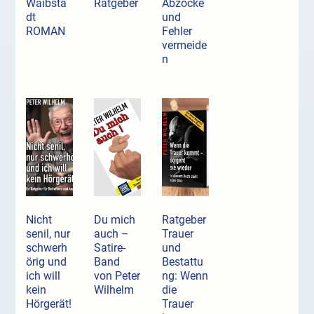
Waibsta
Ratgeber
Abzocke
dt
und
ROMAN
Fehler
vermeide
n
Nicht
Du mich
Ratgeber
senil, nur
auch –
Trauer
schwerh
Satire-
und
örig und
Band
Bestattu
ich will
von Peter
ng: Wenn
kein
Wilhelm
die
Hörgerät!
Trauer