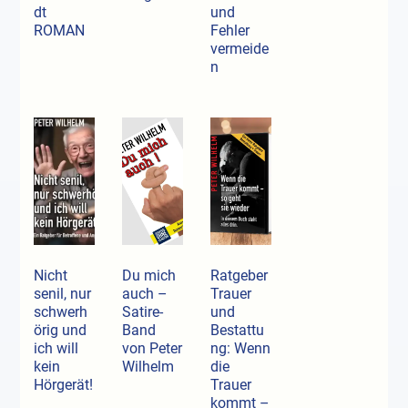
dt
und
ROMAN
Fehler
vermeide
n
Nicht
Du mich
Ratgeber
senil, nur
auch –
Trauer
schwerh
Satire-
und
örig und
Band
Bestattu
ich will
von Peter
ng: Wenn
kein
Wilhelm
die
Hörgerät!
Trauer
kommt –