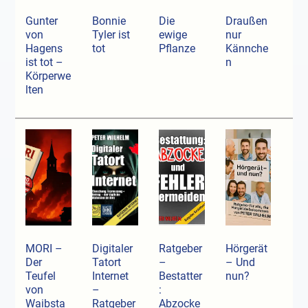
Gunter
Bonnie
Die
Draußen
von
Tyler ist
ewige
nur
Hagens
tot
Pflanze
Kännche
ist tot –
n
Körperwe
lten
MORI –
Digitaler
Ratgeber
Hörgerät
Der
Tatort
–
– Und
Teufel
Internet
Bestatter
nun?
von
–
:
Waibsta
Ratgeber
Abzocke