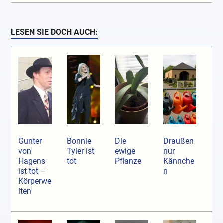
LESEN SIE DOCH AUCH:
Gunter
Bonnie
Die
Draußen
von
Tyler ist
ewige
nur
Hagens
tot
Pflanze
Kännche
ist tot –
n
Körperwe
lten