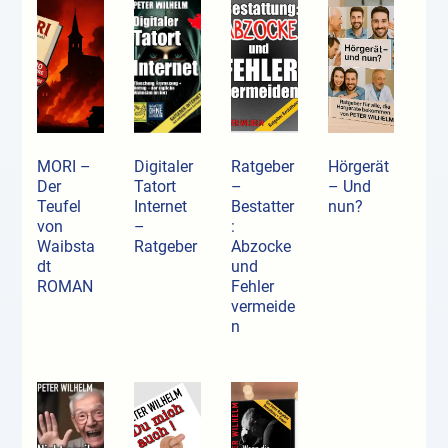
MORI –
Digitaler
Ratgeber
Hörgerät
Der
Tatort
–
– Und
Teufel
Internet
Bestatter
nun?
von
–
:
Waibsta
Ratgeber
Abzocke
dt
und
ROMAN
Fehler
vermeide
n