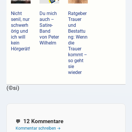
Nicht
Du mich
Ratgeber
senil, nur
auch –
Trauer
schwerh
Satire-
und
örig und
Band
Bestattu
ich will
von Peter
ng: Wenn
kein
Wilhelm
die
Hörgerät!
Trauer
kommt –
so geht
sie
wieder
(©si)
12 Kommentare
Kommentar schreiben →