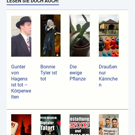
LESEN SIE DOCH AUCH:
Gunter
Bonnie
Die
Draußen
von
Tyler ist
ewige
nur
Hagens
tot
Pflanze
Kännche
ist tot –
n
Körperwe
lten