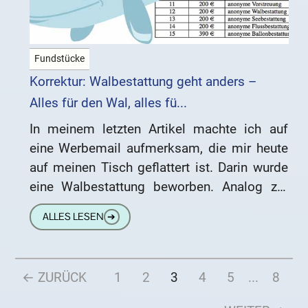
Fundstücke
Korrektur: Walbestattung geht anders –
Alles für den Wal, alles fü...
In meinem letzten Artikel machte ich auf
eine Werbemail aufmerksam, die mir heute
auf meinen Tisch geflattert ist. Darin wurde
eine Walbestattung beworben. Analog zur
Himmels-, See- oder Wiesenbestattung ging
ALLES LESEN
➔
← ZURÜCK
1
2
3
4
5
...
8