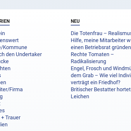
RIEN
NEU
in
Die Totenfrau – Realism
enswert
Hilfe, meine Mitarbeiter w
e/Kommune
einen Betriebsrat gründen
ch den Undertaker
Rechte Tomaten –
ücke
Radikalisierung
chten
Engel, Frosch und Windmü
s
dem Grab – Wie viel Indivi
hen
verträgt ein Friedhof?
iter/Firma
Britischer Bestatter hortet
og
Leichen
t
es
 + Trauer
ien