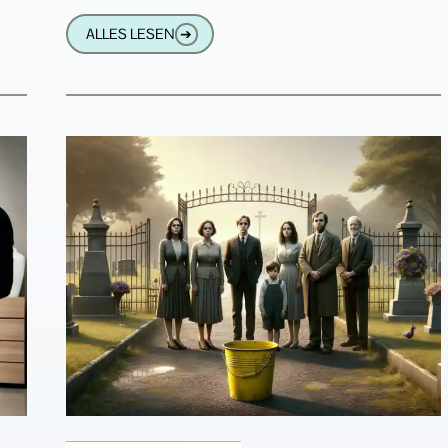
der
Verstorbenen und ihrer Asche regeln.
ALLES LESEN
➔
Rheinland-Pfalz geht mit einer