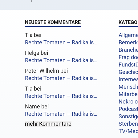
NEUESTE KOMMENTARE
KATEGO
Tia bei
Allgeme
Rechte Tomaten – Radikalis…
Bemerk
Branch
Helga bei
Frag do
Rechte Tomaten – Radikalis…
Fundst
Peter Wilhelm bei
Geschi
Rechte Tomaten – Radikalis…
Interne
Mensc
Tia bei
Mitarbe
Rechte Tomaten – Radikalis…
Nekrol
Name bei
Podcas
Rechte Tomaten – Radikalis…
Sonstig
mehr Kommentare
Sterben
TV/Med