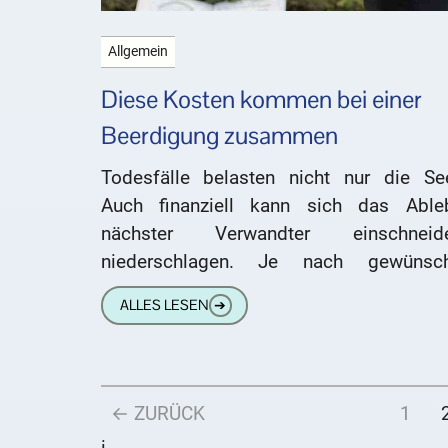
Allgemein
Diese Kosten kommen bei einer
Beerdigung zusammen
Todesfälle belasten nicht nur die See
Auch finanziell kann sich das Able
nächster Verwandter einschneid
niederschlagen. Je nach gewünsch
Bestattungsart kommen verschieden h
ALLES LESEN
➔
Kosten auf den erben zu. Auch die
← ZURÜCK
1
i