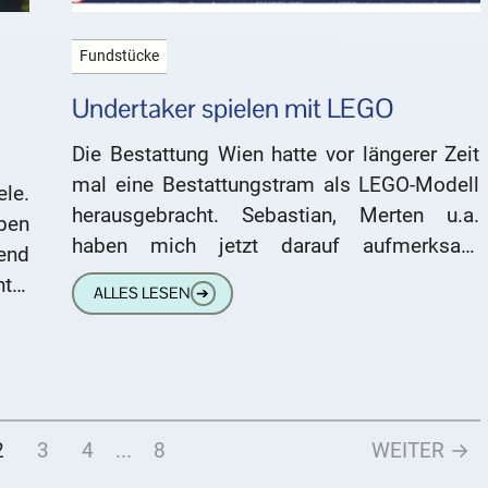
Fundstücke
Undertaker spielen mit LEGO
Die Bestattung Wien hatte vor längerer Zeit
mal eine Bestattungstram als LEGO-Modell
le.
herausgebracht. Sebastian, Merten u.a.
ben
haben mich jetzt darauf aufmerksam
end
gemacht, dass das Angebot an Undertaker-
ter
ALLES LESEN
➔
Equipment aus LEGO inzwischen
ohe
2
3
4
...
8
WEITER →