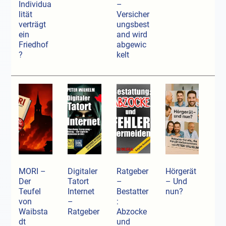
Individua
–
lität
Versicher
verträgt
ungsbest
ein
and wird
Friedhof
abgewic
?
kelt
MORI –
Digitaler
Ratgeber
Hörgerät
Der
Tatort
–
– Und
Teufel
Internet
Bestatter
nun?
von
–
:
Waibsta
Ratgeber
Abzocke
dt
und