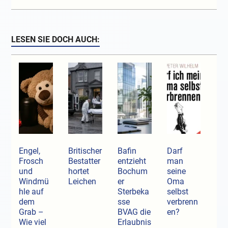
LESEN SIE DOCH AUCH:
Engel,
Britischer
Bafin
Darf
Frosch
Bestatter
entzieht
man
und
hortet
Bochum
seine
Windmü
Leichen
er
Oma
hle auf
Sterbeka
selbst
dem
sse
verbrenn
Grab –
BVAG die
en?
Wie viel
Erlaubnis