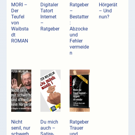
MORI –
Digitaler
Ratgeber
Hörgerät
Der
Tatort
–
– Und
Teufel
Internet
Bestatter
nun?
von
–
:
Waibsta
Ratgeber
Abzocke
dt
und
ROMAN
Fehler
vermeide
n
Nicht
Du mich
Ratgeber
senil, nur
auch –
Trauer
schwerh
Satire-
und