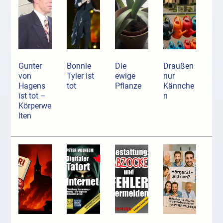
Gunter
Bonnie
Die
Draußen
von
Tyler ist
ewige
nur
Hagens
tot
Pflanze
Kännche
ist tot –
n
Körperwe
lten