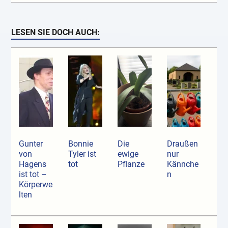
LESEN SIE DOCH AUCH:
Gunter
Bonnie
Die
Draußen
von
Tyler ist
ewige
nur
Hagens
tot
Pflanze
Kännche
ist tot –
n
Körperwe
lten