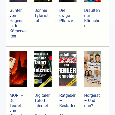
Gunter
Bonnie
Die
Draußen
von
Tyler ist
ewige
nur
Hagens
tot
Pflanze
Kännche
ist tot –
n
Körperwe
lten
MORI –
Digitaler
Ratgeber
Hörgerät
Der
Tatort
–
– Und
Teufel
Internet
Bestatter
nun?
von
–
: