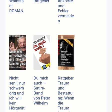
Waibsta
Ratgeber
Abzocke
dt
und
ROMAN
Fehler
vermeide
n
Nicht
Du mich
Ratgeber
senil, nur
auch –
Trauer
schwerh
Satire-
und
örig und
Band
Bestattu
ich will
von Peter
ng: Wenn
kein
Wilhelm
die
Hörgerät!
Trauer