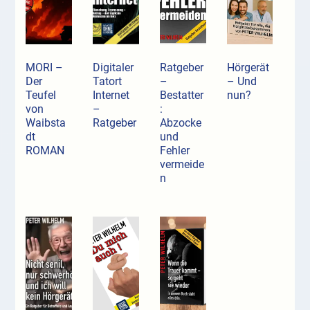
MORI –
Digitaler
Ratgeber
Hörgerät
Der
Tatort
–
– Und
Teufel
Internet
Bestatter
nun?
von
–
:
Waibsta
Ratgeber
Abzocke
dt
und
ROMAN
Fehler
vermeide
n