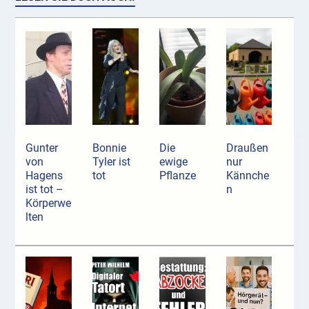
Gunter
Bonnie
Die
Draußen
von
Tyler ist
ewige
nur
Hagens
tot
Pflanze
Kännche
ist tot –
n
Körperwe
lten