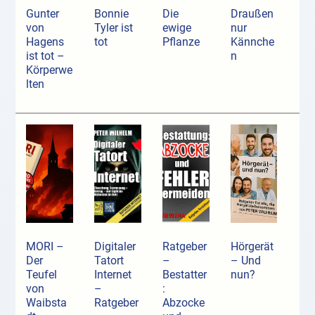
Gunter
Bonnie
Die
Draußen
von
Tyler ist
ewige
nur
Hagens
tot
Pflanze
Kännche
ist tot –
n
Körperwe
lten
MORI –
Digitaler
Ratgeber
Hörgerät
Der
Tatort
–
– Und
Teufel
Internet
Bestatter
nun?
von
–
:
Waibsta
Ratgeber
Abzocke