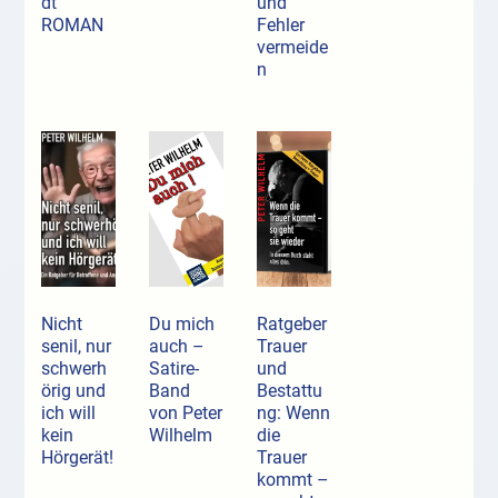
dt
und
ROMAN
Fehler
vermeide
n
Nicht
Du mich
Ratgeber
senil, nur
auch –
Trauer
schwerh
Satire-
und
örig und
Band
Bestattu
ich will
von Peter
ng: Wenn
kein
Wilhelm
die
Hörgerät!
Trauer
kommt –