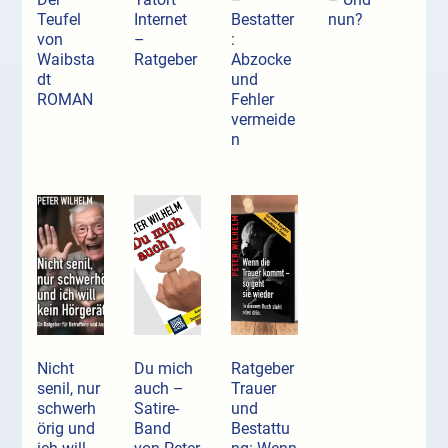
Teufel
Internet
Bestatter
nun?
von
–
:
Waibsta
Ratgeber
Abzocke
dt
und
ROMAN
Fehler
vermeide
n
Nicht
Du mich
Ratgeber
senil, nur
auch –
Trauer
schwerh
Satire-
und
örig und
Band
Bestattu