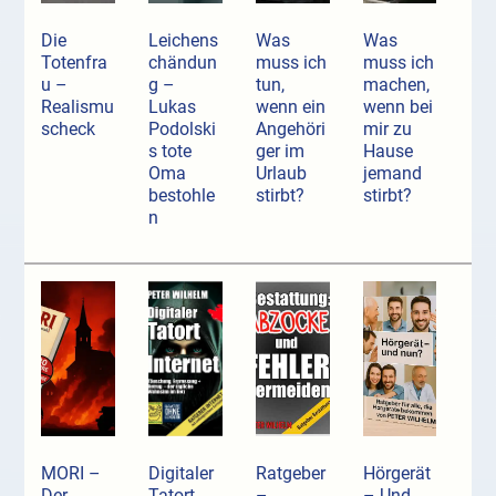
Die
Leichens
Was
Was
Totenfra
chändun
muss ich
muss ich
u –
g –
tun,
machen,
Realismu
Lukas
wenn ein
wenn bei
scheck
Podolski
Angehöri
mir zu
s tote
ger im
Hause
Oma
Urlaub
jemand
bestohle
stirbt?
stirbt?
n
MORI –
Digitaler
Ratgeber
Hörgerät
Der
Tatort
–
– Und