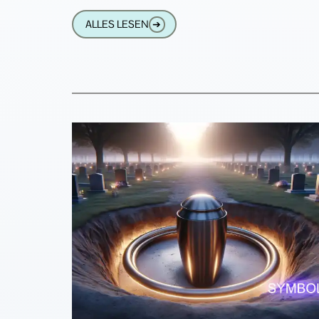
kann, sehen ja
ALLES LESEN
➔