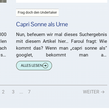
Frag doch den Undertaker
Capri Sonne als Urne
000
Nun, befeuern wir mal dieses Suchergebnis
len
mit diesem Artikel hier… Faroul fragt: Wie
ach
kommt das? Wenn man „capri sonne als“
sie
googlet, bekommt man als
Ergänzungsvorschlag „Urne“? Zumindest auf
ALLES LESEN
➔
der ersten
2
3
...
7
WEITER →