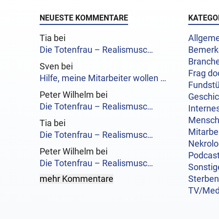
NEUESTE KOMMENTARE
KATEGO
Tia bei
Allgeme
Die Totenfrau – Realismusc…
Bemerk
Branch
Sven bei
Frag do
Hilfe, meine Mitarbeiter wollen …
Fundst
Peter Wilhelm bei
Geschi
Die Totenfrau – Realismusc…
Interne
Mensc
Tia bei
Mitarbe
Die Totenfrau – Realismusc…
Nekrol
Peter Wilhelm bei
Podcas
Die Totenfrau – Realismusc…
Sonstig
mehr Kommentare
Sterben
TV/Med