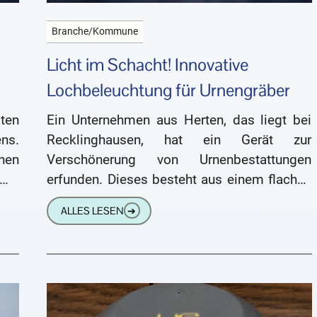
Branche/Kommune
Licht im Schacht! Innovative
Lochbeleuchtung für Urnengräber
ten
Ein Unternehmen aus Herten, das liegt bei
ns.
Recklinghausen, hat ein Gerät zur
hen
Verschönerung von Urnenbestattungen
mit
erfunden. Dieses besteht aus einem flachen
ln.
Ring aus Metall, der über das Loch für eine
ALLES LESEN
➔