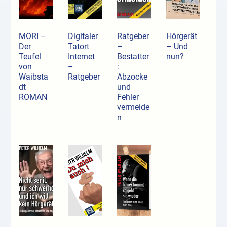
MORI –
Digitaler
Ratgeber
Hörgerät
Der
Tatort
–
– Und
Teufel
Internet
Bestatter
nun?
von
–
:
Waibsta
Ratgeber
Abzocke
dt
und
ROMAN
Fehler
vermeide
n