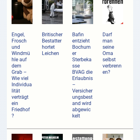
Engel,
Britischer
Bafin
Darf
Frosch
Bestatter
entzieht
man
und
hortet
Bochum
seine
Windmü
Leichen
er
Oma
hle auf
Sterbeka
selbst
dem
sse
verbrenn
Grab –
BVAG die
en?
Wie viel
Erlaubnis
Individua
–
lität
Versicher
verträgt
ungsbest
ein
and wird
Friedhof
abgewic
?
kelt