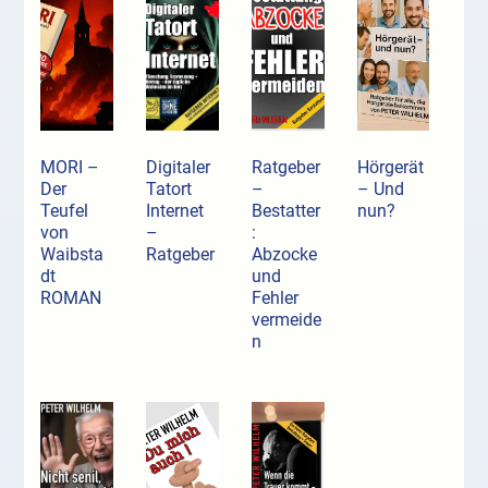
MORI –
Digitaler
Ratgeber
Hörgerät
Der
Tatort
–
– Und
Teufel
Internet
Bestatter
nun?
von
–
:
Waibsta
Ratgeber
Abzocke
dt
und
ROMAN
Fehler
vermeide
n