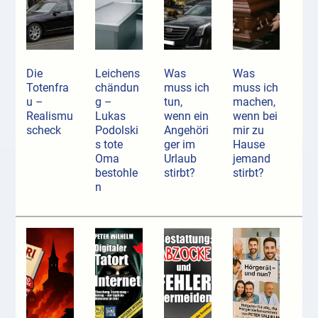
Die
Leichens
Was
Was
Totenfra
chändun
muss ich
muss ich
u –
g –
tun,
machen,
Realismu
Lukas
wenn ein
wenn bei
scheck
Podolski
Angehöri
mir zu
s tote
ger im
Hause
Oma
Urlaub
jemand
bestohle
stirbt?
stirbt?
n