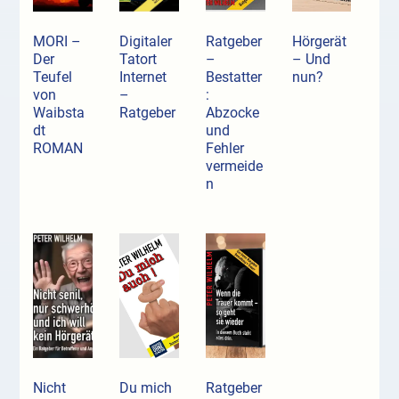
MORI –
Digitaler
Ratgeber
Hörgerät
Der
Tatort
–
– Und
Teufel
Internet
Bestatter
nun?
von
–
:
Waibsta
Ratgeber
Abzocke
dt
und
ROMAN
Fehler
vermeide
n
Nicht
Du mich
Ratgeber