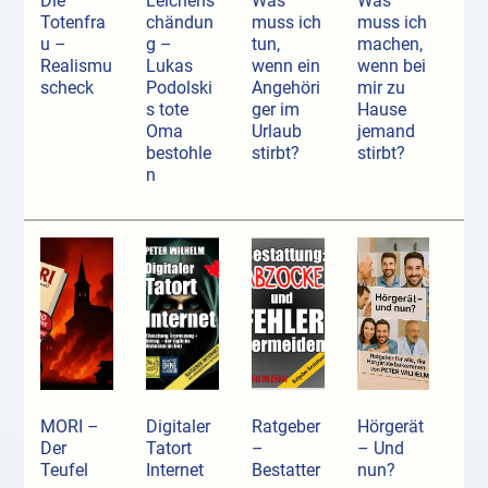
Die
Leichens
Was
Was
Totenfra
chändun
muss ich
muss ich
u –
g –
tun,
machen,
Realismu
Lukas
wenn ein
wenn bei
scheck
Podolski
Angehöri
mir zu
s tote
ger im
Hause
Oma
Urlaub
jemand
bestohle
stirbt?
stirbt?
n
MORI –
Digitaler
Ratgeber
Hörgerät
Der
Tatort
–
– Und
Teufel
Internet
Bestatter
nun?