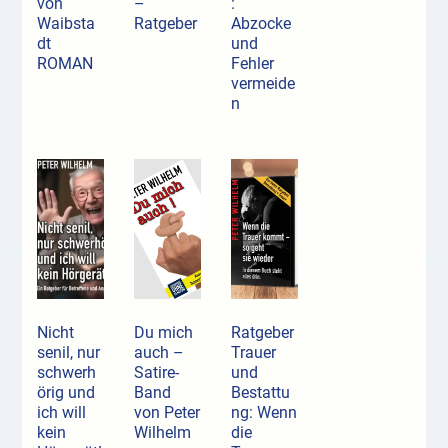
von
–
:
Waibsta
Ratgeber
Abzocke
dt
und
ROMAN
Fehler
vermeide
n
Nicht
Du mich
Ratgeber
senil, nur
auch –
Trauer
schwerh
Satire-
und
örig und
Band
Bestattu
ich will
von Peter
ng: Wenn
kein
Wilhelm
die