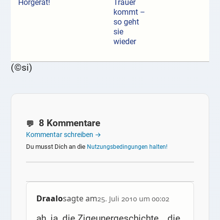
Hörgerät!
Trauer
kommt –
so geht
sie
wieder
(©si)
8 Kommentare
Kommentar schreiben →
Du musst Dich an die
Nutzungsbedingungen halten!
Draalo
sagte am
25. Juli 2010 um 00:02
ah, ja, die Zigeunergeschichte… die