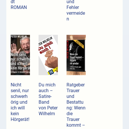
dt
und
ROMAN
Fehler
vermeide
n
Nicht
Du mich
Ratgeber
senil, nur
auch –
Trauer
schwerh
Satire-
und
örig und
Band
Bestattu
ich will
von Peter
ng: Wenn
kein
Wilhelm
die
Hörgerät!
Trauer
kommt –