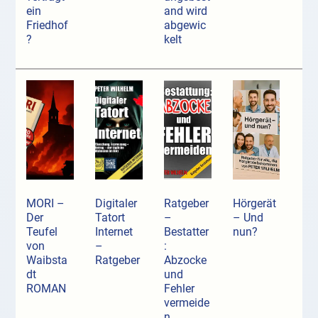
ein
and wird
Friedhof
abgewic
?
kelt
MORI –
Digitaler
Ratgeber
Hörgerät
Der
Tatort
–
– Und
Teufel
Internet
Bestatter
nun?
von
–
:
Waibsta
Ratgeber
Abzocke
dt
und
ROMAN
Fehler
vermeide
n