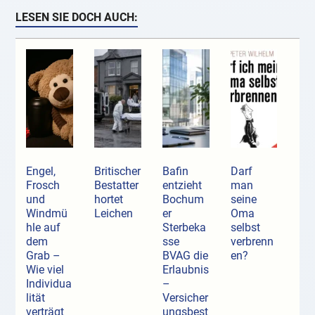
LESEN SIE DOCH AUCH:
Engel,
Britischer
Bafin
Darf
Frosch
Bestatter
entzieht
man
und
hortet
Bochum
seine
Windmü
Leichen
er
Oma
hle auf
Sterbeka
selbst
dem
sse
verbrenn
Grab –
BVAG die
en?
Wie viel
Erlaubnis
Individua
–
lität
Versicher
verträgt
ungsbest